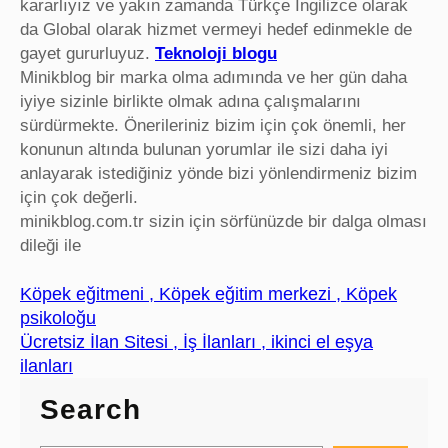
kararlıyız ve yakın zamanda Türkçe İngilizce olarak
da Global olarak hizmet vermeyi hedef edinmekle de
gayet gururluyuz.
Teknoloji blogu
Minikblog bir marka olma adımında ve her gün daha
iyiye sizinle birlikte olmak adına çalışmalarını
sürdürmekte. Önerileriniz bizim için çok önemli, her
konunun altında bulunan yorumlar ile sizi daha iyi
anlayarak istediğiniz yönde bizi yönlendirmeniz bizim
için çok değerli.
minikblog.com.tr sizin için sörfünüzde bir dalga olması
dileği ile
Köpek eğitmeni , Köpek eğitim merkezi , Köpek
psikoloğu
Ücretsiz İlan Sitesi , İş İlanları , ikinci el eşya
ilanları
Search