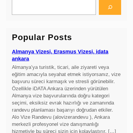
S
e
a
r
c
Popular Posts
h
Almanya Vizesi, Erasmus Vizesi, idata
ankara
Almanya’ya turistik, ticari, aile ziyareti veya
eğitim amacıyla seyahat etmek istiyorsanız, vize
başvuru süreci karmaşık ve stresli görünebilir.
Özellikle iDATA Ankara üzerinden yürütülen
Almanya vize başvurularında doğru kategori
seçimi, eksiksiz evrak hazırlığı ve zamanında
randevu planlaması başarıyı doğrudan etkiler.
Alo Vize Randevu (alovizerandevu ), Ankara
merkezli profesyonel vize danışmanlığı
hizmetiyle bu süreci sizin için kolaylaştırır. […]