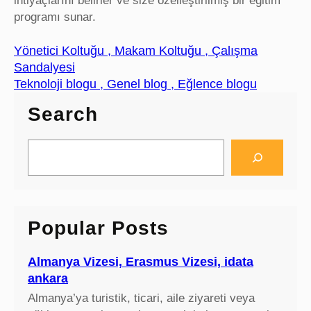
ihtiyaçlarını belirler ve size özelleştirilmiş bir eğitim
programı sunar.
Yönetici Koltuğu , Makam Koltuğu , Çalışma
Sandalyesi
Teknoloji blogu , Genel blog , Eğlence blogu
Search
S
e
a
r
c
Popular Posts
h
Almanya Vizesi, Erasmus Vizesi, idata
ankara
Almanya’ya turistik, ticari, aile ziyareti veya