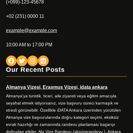
(+099)-123-45678
+02 (231) 0000 11
example@example.com
10:00 AM to 17:00 PM
Facebook
Twitter
Instagram
LinkedIn
Our Recent Posts
Almanya Vizesi, Erasmus Vizesi, idata ankara
Almanya’ya turistik, ticari, aile ziyareti veya eğitim amacıyla
seyahat etmek istiyorsanız, vize başvuru süreci karmaşık ve
stresli görünebilir. Özellikle iDATA Ankara üzerinden yürütülen
Almanya vize başvurularında doğru kategori seçimi, eksiksiz
evrak hazırlığı ve zamanında randevu planlaması başarıyı
doğrudan etkiler. Alo Vize Randevu (alovizerandevu ), Ankara