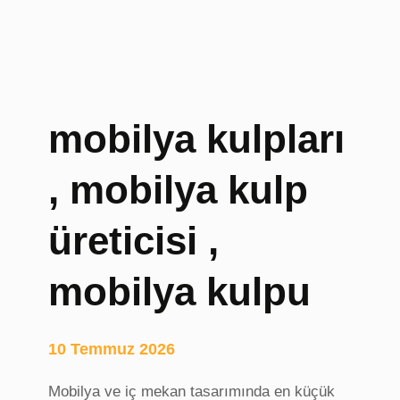
o
g
,
B
u
r
mobilya kulpları
s
a
, mobilya kulp
Ç
i
f
üreticisi ,
t
T
mobilya kulpu
e
r
a
10 Temmuz 2026
p
i
Mobilya ve iç mekan tasarımında en küçük
s