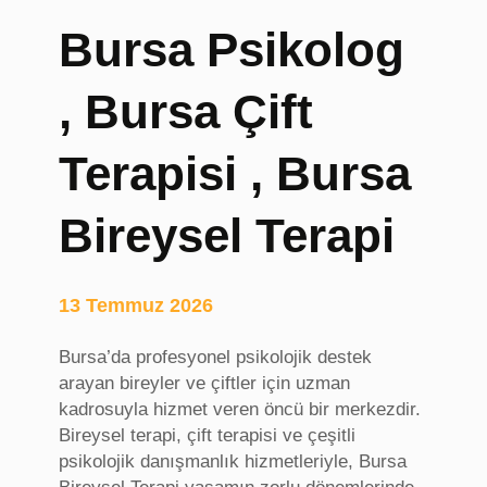
r
Bursa Psikolog
i
j
, Bursa Çift
i
n
a
Terapisi , Bursa
l
S
Bireysel Terapi
u
p
p
13 Temmuz 2026
l
e
Bursa’da profesyonel psikolojik destek
m
arayan bireyler ve çiftler için uzman
e
kadrosuyla hizmet veren öncü bir merkezdir.
n
Bireysel terapi, çift terapisi ve çeşitli
t
psikolojik danışmanlık hizmetleriyle, Bursa
,