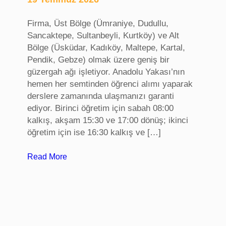
t
u
Firma, Üst Bölge (Ümraniye, Dudullu,
ğ
Sancaktepe, Sultanbeyli, Kurtköy) ve Alt
u
Bölge (Üsküdar, Kadıköy, Maltepe, Kartal,
,
Pendik, Gebze) olmak üzere geniş bir
K
güzergah ağı işletiyor. Anadolu Yakası’nın
o
hemen her semtinden öğrenci alımı yaparak
n
derslere zamanında ulaşmanızı garanti
f
ediyor. Birinci öğretim için sabah 08:00
e
kalkış, akşam 15:30 ve 17:00 dönüş; ikinci
r
öğretim için ise 16:30 kalkış ve […]
a
n
:
Read More
s
S
k
a
o
k
l
a
t
r
u