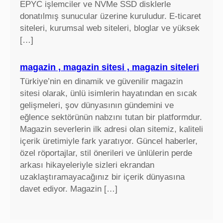
EPYC işlemciler ve NVMe SSD disklerle
a
donatılmış sunucular üzerine kuruludur. E-ticaret
r
siteleri, kurumsal web siteleri, bloglar ve yüksek
t
[…]
ı
f
i
magazin , magazin sitesi , magazin siteleri
y
Türkiye’nin en dinamik ve güvenilir magazin
a
sitesi olarak, ünlü isimlerin hayatından en sıcak
t
gelişmeleri, şov dünyasının gündemini ve
l
eğlence sektörünün nabzını tutan bir platformdur.
a
Magazin severlerin ilk adresi olan sitemiz, kaliteli
r
içerik üretimiyle fark yaratıyor. Güncel haberler,
ı
özel röportajlar, stil önerileri ve ünlülerin perde
arkası hikayeleriyle sizleri ekrandan
uzaklaştıramayacağınız bir içerik dünyasına
davet ediyor. Magazin […]