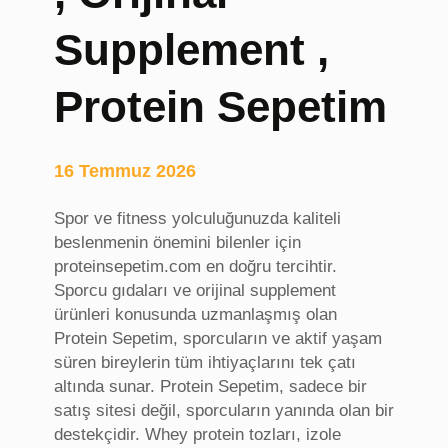
a
r
T
e
Supplement ,
a
t
d
l
Protein Sepetim
i
e
l
r
a
i
16 Temmuz 2026
t
,
Spor ve fitness yolculuğunuzda kaliteli
A
beslenmenin önemini bilenler için
n
proteinsepetim.com en doğru tercihtir.
k
Sporcu gıdaları ve orijinal supplement
a
ürünleri konusunda uzmanlaşmış olan
r
Protein Sepetim, sporcuların ve aktif yaşam
a
süren bireylerin tüm ihtiyaçlarını tek çatı
E
altında sunar. Protein Sepetim, sadece bir
v
satış sitesi değil, sporcuların yanında olan bir
T
destekçidir. Whey protein tozları, izole
a