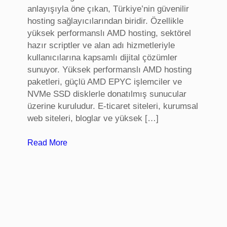
anlayışıyla öne çıkan, Türkiye’nin güvenilir
a
hosting sağlayıcılarından biridir. Özellikle
t
yüksek performanslı AMD hosting, sektörel
a
hazır scriptler ve alan adı hizmetleriyle
a
kullanıcılarına kapsamlı dijital çözümler
n
sunuyor. Yüksek performanslı AMD hosting
k
paketleri, güçlü AMD EPYC işlemciler ve
a
NVMe SSD disklerle donatılmış sunucular
r
üzerine kuruludur. E-ticaret siteleri, kurumsal
a
web siteleri, bloglar ve yüksek […]
:
Read More
S
e
k
t
ö
r