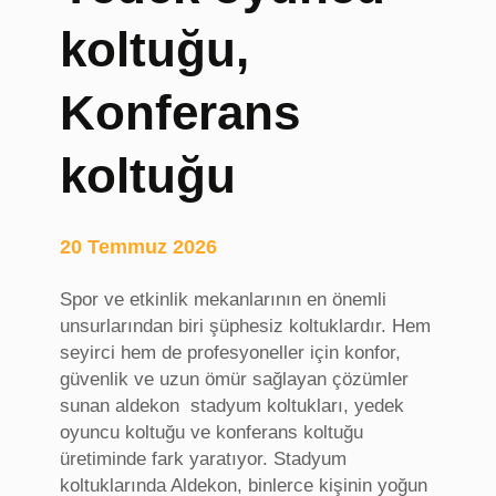
a
koltuğu,
g
a
Konferans
z
i
n
koltuğu
s
i
t
20 Temmuz 2026
e
l
Spor ve etkinlik mekanlarının en önemli
e
unsurlarından biri şüphesiz koltuklardır. Hem
r
seyirci hem de profesyoneller için konfor,
i
güvenlik ve uzun ömür sağlayan çözümler
sunan aldekon stadyum koltukları, yedek
oyuncu koltuğu ve konferans koltuğu
üretiminde fark yaratıyor. Stadyum
koltuklarında Aldekon, binlerce kişinin yoğun