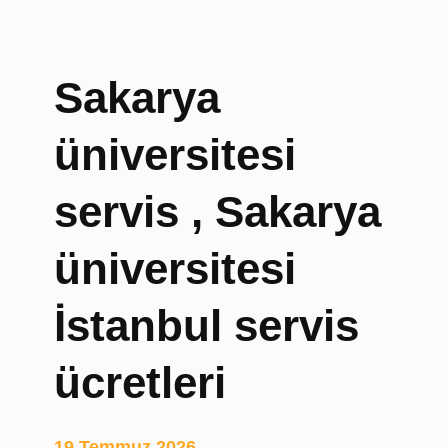
a
r
ı
Sakarya
,
Y
üniversitesi
e
d
e
servis , Sakarya
k
o
üniversitesi
y
u
İstanbul servis
n
c
u
ücretleri
k
o
l
19 Temmuz 2026