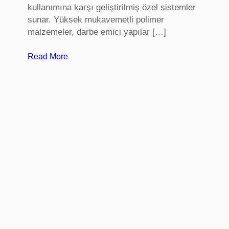
kullanımına karşı geliştirilmiş özel sistemler
sunar. Yüksek mukavemetli polimer
malzemeler, darbe emici yapılar […]
:
Read More
S
t
a
d
y
u
m
k
o
l
t
u
k
l