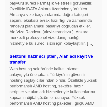
i
başvuru süreci karmaşık ve stresli görünebilir.
s
Özellikle iDATA Ankara üzerinden yürütülen
k
Almanya vize başvurularında doğru kategori
f
seçimi, eksiksiz evrak hazırlığı ve zamanında
i
randevu planlaması başarıyı doğrudan etkiler.
y
Alo Vize Randevu (alovizerandevu ), Ankara
a
merkezli profesyonel vize danışmanlığı
t
hizmetiyle bu süreci sizin için kolaylaştırır. […]
l
a
Sektörel hazır scriptler , Alan adı kayıt ve
r
transfer
ı
Web hosting sektöründe kaliteli hizmet
,
anlayışıyla öne çıkan, Türkiye’nin güvenilir
e
hosting sağlayıcılarından biridir. Özellikle yüksek
k
performanslı AMD hosting, sektörel hazır
r
scriptler ve alan adı hizmetleriyle kullanıcılarına
a
kapsamlı dijital çözümler sunuyor. Yüksek
n
performanslı AMD hosting paketleri, güçlü AMD
k