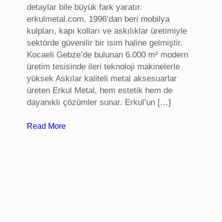
detaylar bile büyük fark yaratır.
i
erkulmetal.com, 1996’dan beri mobilya
,
kulpları, kapı kolları ve askılıklar üretimiyle
B
sektörde güvenilir bir isim haline gelmiştir.
u
Kocaeli Gebze’de bulunan 6.000 m² modern
r
üretim tesisinde ileri teknoloji makinelerle
s
yüksek Askılar kaliteli metal aksesuarlar
a
üreten Erkul Metal, hem estetik hem de
B
dayanıklı çözümler sunar. Erkul’un […]
i
r
:
Read More
e
m
y
o
s
b
e
i
l
l
T
y
e
a
r
k
a