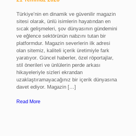
a
n
Türkiye’nin en dinamik ve güvenilir magazin
a
sitesi olarak, ünlü isimlerin hayatından en
d
sıcak gelişmeleri, şov dünyasının gündemini
ı
ve eğlence sektörünün nabzını tutan bir
k
platformdur. Magazin severlerin ilk adresi
a
olan sitemiz, kaliteli içerik üretimiyle fark
y
yaratıyor. Güncel haberler, özel röportajlar,
ı
stil önerileri ve ünlülerin perde arkası
t
hikayeleriyle sizleri ekrandan
v
uzaklaştıramayacağınız bir içerik dünyasına
e
davet ediyor. Magazin […]
t
r
:
Read More
a
m
n
a
s
g
f
a
e