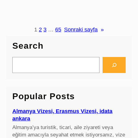
u
e
l
n
p
o
u
v
1
2
3
…
65
Sonraki sayfa
»
o
n
Search
o
t
S
e
e
b
a
o
r
o
c
Popular Posts
k
h
,
s
Almanya Vizesi, Erasmus Vizesi, idata
s
ankara
d
Almanya’ya turistik, ticari, aile ziyareti veya
d
eğitim amacıyla seyahat etmek istiyorsanız, vize