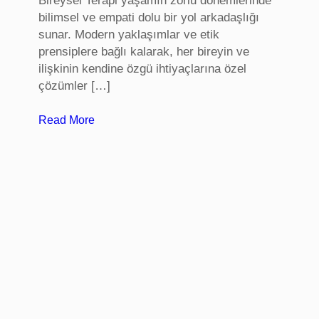
Bireysel Terapi yaşamın zorlu dönemlerinde
P
bilimsel ve empati dolu bir yol arkadaşlığı
r
sunar. Modern yaklaşımlar ve etik
o
prensiplere bağlı kalarak, her bireyin ve
t
ilişkinin kendine özgü ihtiyaçlarına özel
e
çözümler […]
i
n
:
Read More
S
B
e
u
p
r
e
s
t
a
i
P
m
s
i
k
o
l