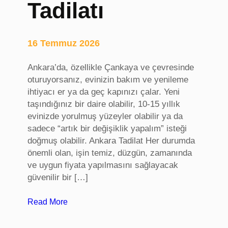
Tadilatı
s
,
S
16 Temmuz 2026
a
k
Ankara’da, özellikle Çankaya ve çevresinde
a
oturuyorsanız, evinizin bakım ve yenileme
r
ihtiyacı er ya da geç kapınızı çalar. Yeni
y
taşındığınız bir daire olabilir, 10-15 yıllık
a
evinizde yorulmuş yüzeyler olabilir ya da
ü
sadece “artık bir değişiklik yapalım” isteği
n
doğmuş olabilir. Ankara Tadilat Her durumda
i
önemli olan, işin temiz, düzgün, zamanında
v
ve uygun fiyata yapılmasını sağlayacak
e
güvenilir bir […]
r
s
:
Read More
i
A
t
n
e