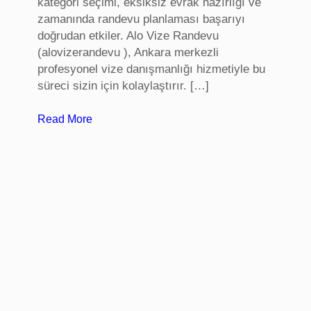
kategori seçimi, eksiksiz evrak hazırlığı ve
zamanında randevu planlaması başarıyı
doğrudan etkiler. Alo Vize Randevu
(alovizerandevu ), Ankara merkezli
profesyonel vize danışmanlığı hizmetiyle bu
süreci sizin için kolaylaştırır. […]
:
Read More
A
l
m
a
n
y
a
V
i
z
e