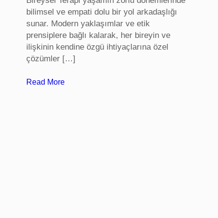
Bireysel Terapi yaşamın zorlu dönemlerinde
P
bilimsel ve empati dolu bir yol arkadaşlığı
r
sunar. Modern yaklaşımlar ve etik
o
prensiplere bağlı kalarak, her bireyin ve
t
ilişkinin kendine özgü ihtiyaçlarına özel
e
çözümler […]
i
n
:
Read More
S
B
e
u
p
r
e
s
t
a
i
P
m
s
i
k
o
l