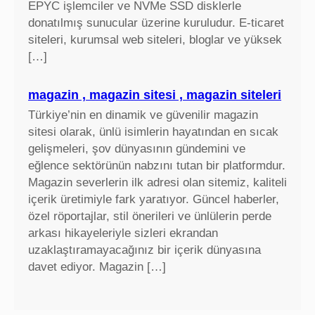
EPYC işlemciler ve NVMe SSD disklerle
a
donatılmış sunucular üzerine kuruludur. E-ticaret
r
siteleri, kurumsal web siteleri, bloglar ve yüksek
t
[…]
ı
f
i
magazin , magazin sitesi , magazin siteleri
y
Türkiye’nin en dinamik ve güvenilir magazin
a
sitesi olarak, ünlü isimlerin hayatından en sıcak
t
gelişmeleri, şov dünyasının gündemini ve
l
eğlence sektörünün nabzını tutan bir platformdur.
a
Magazin severlerin ilk adresi olan sitemiz, kaliteli
r
içerik üretimiyle fark yaratıyor. Güncel haberler,
ı
özel röportajlar, stil önerileri ve ünlülerin perde
arkası hikayeleriyle sizleri ekrandan
uzaklaştıramayacağınız bir içerik dünyasına
davet ediyor. Magazin […]