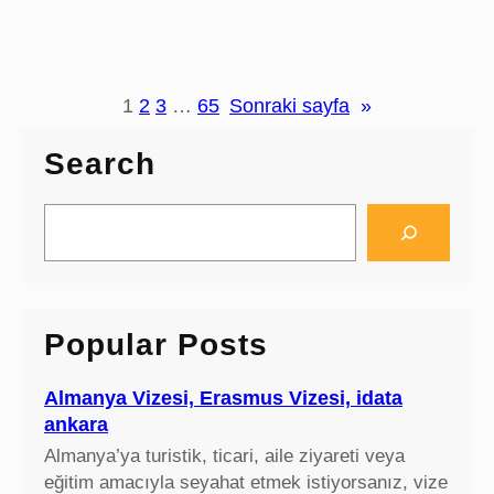
u
e
l
n
p
o
u
v
1
2
3
…
65
Sonraki sayfa
»
o
n
Search
o
t
S
e
e
b
a
o
r
o
c
Popular Posts
k
h
,
s
Almanya Vizesi, Erasmus Vizesi, idata
s
ankara
d
Almanya’ya turistik, ticari, aile ziyareti veya
d
eğitim amacıyla seyahat etmek istiyorsanız, vize