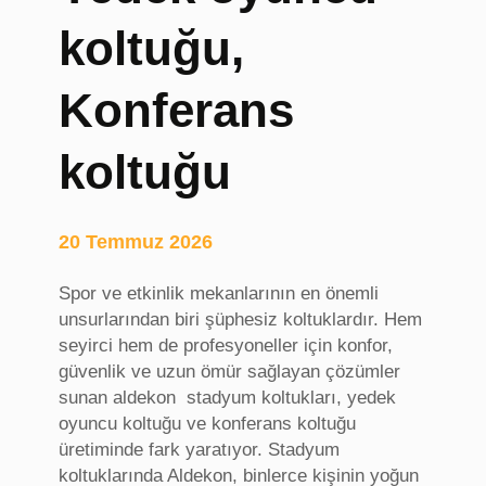
a
koltuğu,
g
a
Konferans
z
i
n
koltuğu
s
i
t
20 Temmuz 2026
e
l
Spor ve etkinlik mekanlarının en önemli
e
unsurlarından biri şüphesiz koltuklardır. Hem
r
seyirci hem de profesyoneller için konfor,
i
güvenlik ve uzun ömür sağlayan çözümler
sunan aldekon stadyum koltukları, yedek
oyuncu koltuğu ve konferans koltuğu
üretiminde fark yaratıyor. Stadyum
koltuklarında Aldekon, binlerce kişinin yoğun