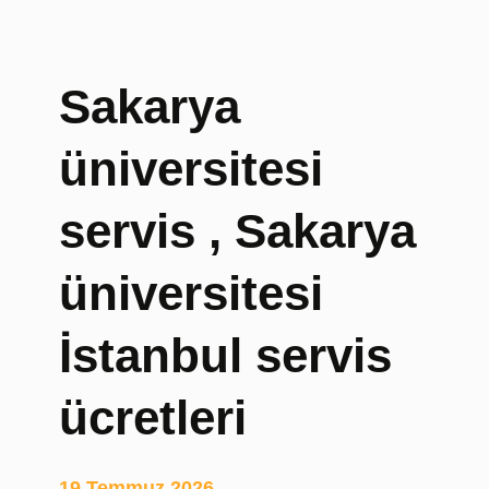
a
r
ı
Sakarya
,
Y
üniversitesi
e
d
e
servis , Sakarya
k
o
üniversitesi
y
u
İstanbul servis
n
c
u
ücretleri
k
o
l
19 Temmuz 2026