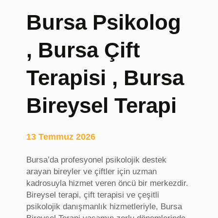
r
Bursa Psikolog
i
j
, Bursa Çift
i
n
a
Terapisi , Bursa
l
S
Bireysel Terapi
u
p
p
13 Temmuz 2026
l
e
Bursa’da profesyonel psikolojik destek
m
arayan bireyler ve çiftler için uzman
e
kadrosuyla hizmet veren öncü bir merkezdir.
n
Bireysel terapi, çift terapisi ve çeşitli
t
psikolojik danışmanlık hizmetleriyle, Bursa
,