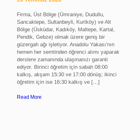
t
u
Firma, Üst Bölge (Ümraniye, Dudullu,
ğ
Sancaktepe, Sultanbeyli, Kurtköy) ve Alt
u
Bölge (Üsküdar, Kadıköy, Maltepe, Kartal,
,
Pendik, Gebze) olmak üzere geniş bir
K
güzergah ağı işletiyor. Anadolu Yakası’nın
o
hemen her semtinden öğrenci alımı yaparak
n
derslere zamanında ulaşmanızı garanti
f
ediyor. Birinci öğretim için sabah 08:00
e
kalkış, akşam 15:30 ve 17:00 dönüş; ikinci
r
öğretim için ise 16:30 kalkış ve […]
a
n
:
Read More
s
S
k
a
o
k
l
a
t
r
u