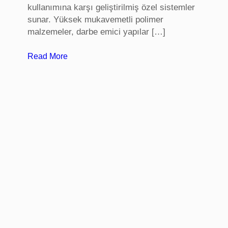
kullanımına karşı geliştirilmiş özel sistemler
sunar. Yüksek mukavemetli polimer
malzemeler, darbe emici yapılar […]
:
Read More
S
t
a
d
y
u
m
k
o
l
t
u
k
l