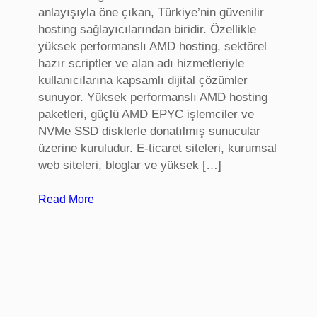
anlayışıyla öne çıkan, Türkiye’nin güvenilir
a
hosting sağlayıcılarından biridir. Özellikle
t
yüksek performanslı AMD hosting, sektörel
a
hazır scriptler ve alan adı hizmetleriyle
a
kullanıcılarına kapsamlı dijital çözümler
n
sunuyor. Yüksek performanslı AMD hosting
k
paketleri, güçlü AMD EPYC işlemciler ve
a
NVMe SSD disklerle donatılmış sunucular
r
üzerine kuruludur. E-ticaret siteleri, kurumsal
a
web siteleri, bloglar ve yüksek […]
:
Read More
S
e
k
t
ö
r