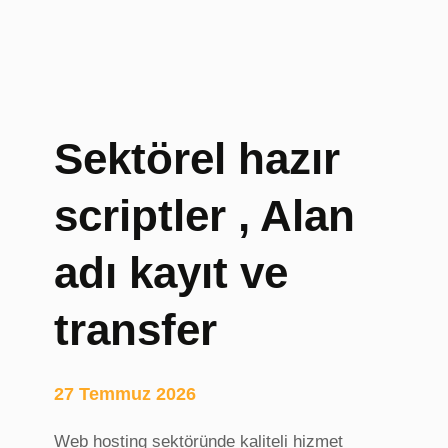
s
i
,
E
r
a
Sektörel hazır
s
m
scriptler , Alan
u
s
V
adı kayıt ve
i
z
transfer
e
s
i
27 Temmuz 2026
,
i
Web hosting sektöründe kaliteli hizmet
d