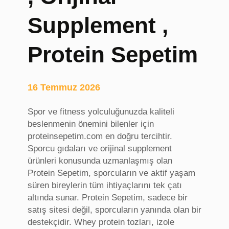
a
r
T
e
Supplement ,
a
t
d
l
Protein Sepetim
i
e
l
r
a
i
16 Temmuz 2026
t
,
Spor ve fitness yolculuğunuzda kaliteli
A
beslenmenin önemini bilenler için
n
proteinsepetim.com en doğru tercihtir.
k
Sporcu gıdaları ve orijinal supplement
a
ürünleri konusunda uzmanlaşmış olan
r
Protein Sepetim, sporcuların ve aktif yaşam
a
süren bireylerin tüm ihtiyaçlarını tek çatı
E
altında sunar. Protein Sepetim, sadece bir
v
satış sitesi değil, sporcuların yanında olan bir
T
destekçidir. Whey protein tozları, izole
a