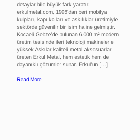
detaylar bile büyük fark yaratır.
i
erkulmetal.com, 1996’dan beri mobilya
,
kulpları, kapı kolları ve askılıklar üretimiyle
B
sektörde güvenilir bir isim haline gelmiştir.
u
Kocaeli Gebze’de bulunan 6.000 m² modern
r
üretim tesisinde ileri teknoloji makinelerle
s
yüksek Askılar kaliteli metal aksesuarlar
a
üreten Erkul Metal, hem estetik hem de
B
dayanıklı çözümler sunar. Erkul’un […]
i
r
:
Read More
e
m
y
o
s
b
e
i
l
l
T
y
e
a
r
k
a