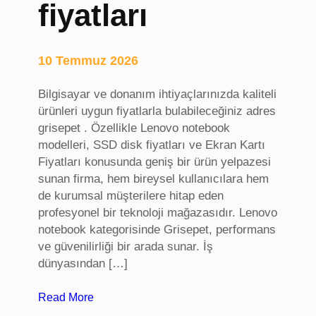
fiyatları
p
ü
r
e
10 Temmuz 2026
t
i
Bilgisayar ve donanım ihtiyaçlarınızda kaliteli
c
ürünleri uygun fiyatlarla bulabileceğiniz adres
i
grisepet . Özellikle Lenovo notebook
s
modelleri, SSD disk fiyatları ve Ekran Kartı
i
Fiyatları konusunda geniş bir ürün yelpazesi
,
sunan firma, hem bireysel kullanıcılara hem
m
de kurumsal müşterilere hitap eden
o
profesyonel bir teknoloji mağazasıdır. Lenovo
b
notebook kategorisinde Grisepet, performans
i
ve güvenilirliği bir arada sunar. İş
l
dünyasından […]
y
a
:
Read More
k
l