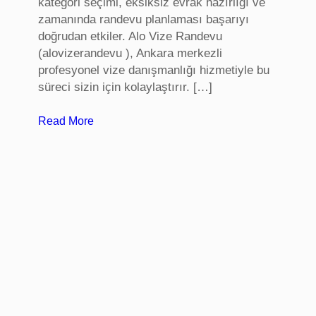
kategori seçimi, eksiksiz evrak hazırlığı ve
zamanında randevu planlaması başarıyı
doğrudan etkiler. Alo Vize Randevu
(alovizerandevu ), Ankara merkezli
profesyonel vize danışmanlığı hizmetiyle bu
süreci sizin için kolaylaştırır. […]
:
Read More
A
l
m
a
n
y
a
V
i
z
e