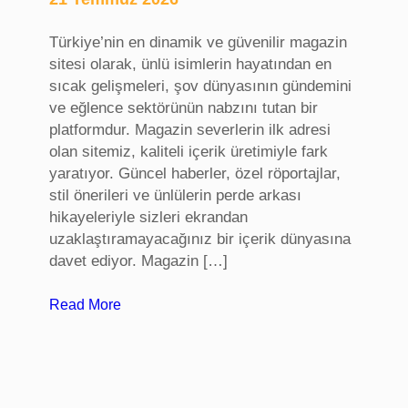
a
n
Türkiye’nin en dinamik ve güvenilir magazin
a
sitesi olarak, ünlü isimlerin hayatından en
d
sıcak gelişmeleri, şov dünyasının gündemini
ı
ve eğlence sektörünün nabzını tutan bir
k
platformdur. Magazin severlerin ilk adresi
a
olan sitemiz, kaliteli içerik üretimiyle fark
y
yaratıyor. Güncel haberler, özel röportajlar,
ı
stil önerileri ve ünlülerin perde arkası
t
hikayeleriyle sizleri ekrandan
v
uzaklaştıramayacağınız bir içerik dünyasına
e
davet ediyor. Magazin […]
t
r
:
Read More
a
m
n
a
s
g
f
a
e