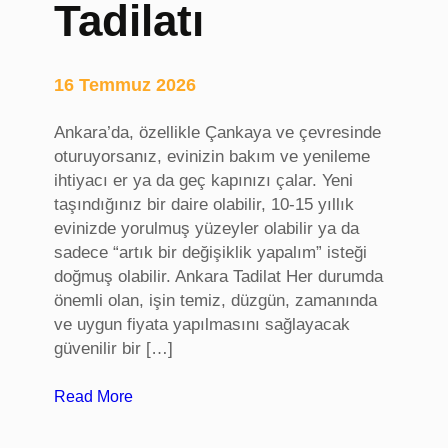
Tadilatı
s
,
S
16 Temmuz 2026
a
k
Ankara’da, özellikle Çankaya ve çevresinde
a
oturuyorsanız, evinizin bakım ve yenileme
r
ihtiyacı er ya da geç kapınızı çalar. Yeni
y
taşındığınız bir daire olabilir, 10-15 yıllık
a
evinizde yorulmuş yüzeyler olabilir ya da
ü
sadece “artık bir değişiklik yapalım” isteği
n
doğmuş olabilir. Ankara Tadilat Her durumda
i
önemli olan, işin temiz, düzgün, zamanında
v
ve uygun fiyata yapılmasını sağlayacak
e
güvenilir bir […]
r
s
:
Read More
i
A
t
n
e