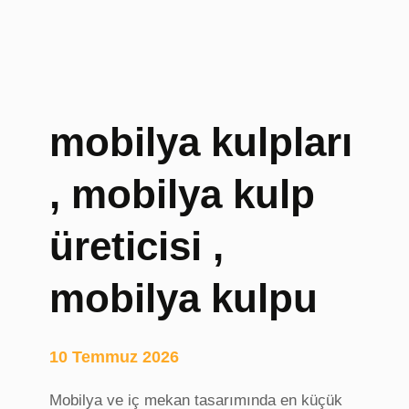
o
g
,
B
u
r
mobilya kulpları
s
a
, mobilya kulp
Ç
i
f
üreticisi ,
t
T
mobilya kulpu
e
r
a
10 Temmuz 2026
p
i
Mobilya ve iç mekan tasarımında en küçük
s