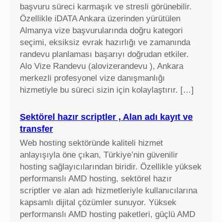
i
başvuru süreci karmaşık ve stresli görünebilir.
s
Özellikle iDATA Ankara üzerinden yürütülen
k
Almanya vize başvurularında doğru kategori
f
seçimi, eksiksiz evrak hazırlığı ve zamanında
i
randevu planlaması başarıyı doğrudan etkiler.
y
Alo Vize Randevu (alovizerandevu ), Ankara
a
merkezli profesyonel vize danışmanlığı
t
hizmetiyle bu süreci sizin için kolaylaştırır. […]
l
a
Sektörel hazır scriptler , Alan adı kayıt ve
r
transfer
ı
Web hosting sektöründe kaliteli hizmet
,
anlayışıyla öne çıkan, Türkiye’nin güvenilir
e
hosting sağlayıcılarından biridir. Özellikle yüksek
k
performanslı AMD hosting, sektörel hazır
r
scriptler ve alan adı hizmetleriyle kullanıcılarına
a
kapsamlı dijital çözümler sunuyor. Yüksek
n
performanslı AMD hosting paketleri, güçlü AMD
k