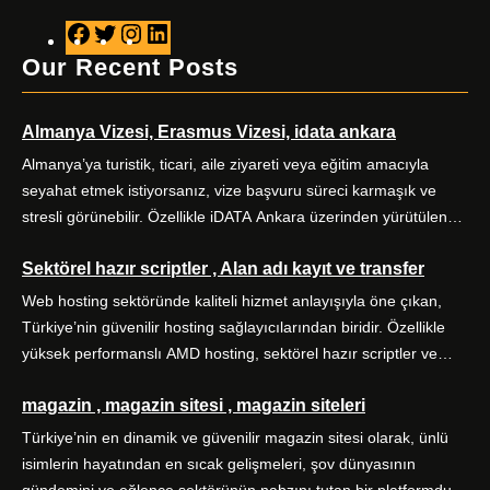
F
T
I
L
a
w
n
i
Our Recent Posts
c
i
s
n
e
t
t
k
Almanya Vizesi, Erasmus Vizesi, idata ankara
b
t
a
e
o
e
g
d
Almanya’ya turistik, ticari, aile ziyareti veya eğitim amacıyla
o
r
r
I
seyahat etmek istiyorsanız, vize başvuru süreci karmaşık ve
k
a
n
stresli görünebilir. Özellikle iDATA Ankara üzerinden yürütülen
m
Almanya vize başvurularında doğru kategori seçimi, eksiksiz
Sektörel hazır scriptler , Alan adı kayıt ve transfer
evrak hazırlığı ve zamanında randevu planlaması başarıyı
doğrudan etkiler. Alo Vize Randevu (alovizerandevu ), Ankara
Web hosting sektöründe kaliteli hizmet anlayışıyla öne çıkan,
merkezli profesyonel vize danışmanlığı hizmetiyle bu süreci sizin
Türkiye’nin güvenilir hosting sağlayıcılarından biridir. Özellikle
için kolaylaştırır. […]
yüksek performanslı AMD hosting, sektörel hazır scriptler ve
alan adı hizmetleriyle kullanıcılarına kapsamlı dijital çözümler
magazin , magazin sitesi , magazin siteleri
sunuyor. Yüksek performanslı AMD hosting paketleri, güçlü AMD
EPYC işlemciler ve NVMe SSD disklerle donatılmış sunucular
Türkiye’nin en dinamik ve güvenilir magazin sitesi olarak, ünlü
üzerine kuruludur. E-ticaret siteleri, kurumsal web siteleri, bloglar
isimlerin hayatından en sıcak gelişmeleri, şov dünyasının
ve yüksek […]