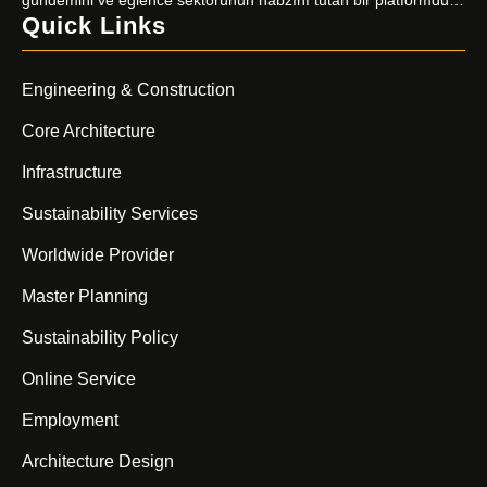
gündemini ve eğlence sektörünün nabzını tutan bir platformdur.
Quick Links
Magazin severlerin ilk adresi olan sitemiz, kaliteli içerik üretimiyle
fark yaratıyor. Güncel haberler, özel röportajlar, stil önerileri ve
ünlülerin perde arkası hikayeleriyle sizleri ekrandan
Engineering & Construction
uzaklaştıramayacağınız bir içerik dünyasına davet ediyor.
Magazin […]
Core Architecture
Infrastructure
Sustainability Services
Worldwide Provider
Master Planning
Sustainability Policy
Online Service
Employment
Architecture Design