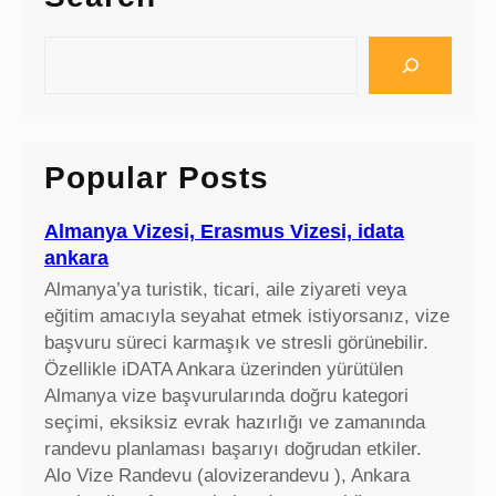
S
e
a
r
c
Popular Posts
h
Almanya Vizesi, Erasmus Vizesi, idata
ankara
Almanya’ya turistik, ticari, aile ziyareti veya
eğitim amacıyla seyahat etmek istiyorsanız, vize
başvuru süreci karmaşık ve stresli görünebilir.
Özellikle iDATA Ankara üzerinden yürütülen
Almanya vize başvurularında doğru kategori
seçimi, eksiksiz evrak hazırlığı ve zamanında
randevu planlaması başarıyı doğrudan etkiler.
Alo Vize Randevu (alovizerandevu ), Ankara