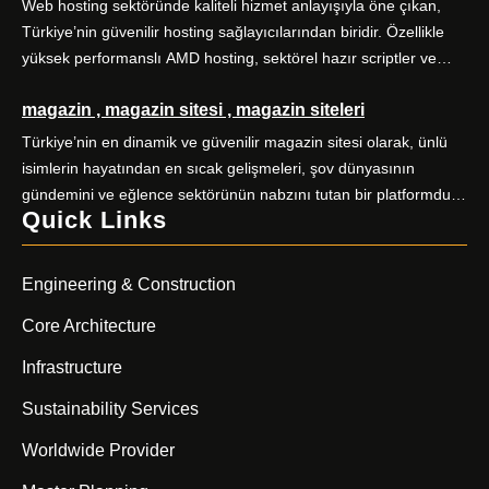
doğrudan etkiler. Alo Vize Randevu (alovizerandevu ), Ankara
Web hosting sektöründe kaliteli hizmet anlayışıyla öne çıkan,
merkezli profesyonel vize danışmanlığı hizmetiyle bu süreci sizin
Türkiye’nin güvenilir hosting sağlayıcılarından biridir. Özellikle
için kolaylaştırır. […]
yüksek performanslı AMD hosting, sektörel hazır scriptler ve
alan adı hizmetleriyle kullanıcılarına kapsamlı dijital çözümler
magazin , magazin sitesi , magazin siteleri
sunuyor. Yüksek performanslı AMD hosting paketleri, güçlü AMD
EPYC işlemciler ve NVMe SSD disklerle donatılmış sunucular
Türkiye’nin en dinamik ve güvenilir magazin sitesi olarak, ünlü
üzerine kuruludur. E-ticaret siteleri, kurumsal web siteleri, bloglar
isimlerin hayatından en sıcak gelişmeleri, şov dünyasının
ve yüksek […]
gündemini ve eğlence sektörünün nabzını tutan bir platformdur.
Quick Links
Magazin severlerin ilk adresi olan sitemiz, kaliteli içerik üretimiyle
fark yaratıyor. Güncel haberler, özel röportajlar, stil önerileri ve
ünlülerin perde arkası hikayeleriyle sizleri ekrandan
Engineering & Construction
uzaklaştıramayacağınız bir içerik dünyasına davet ediyor.
Magazin […]
Core Architecture
Infrastructure
Sustainability Services
Worldwide Provider