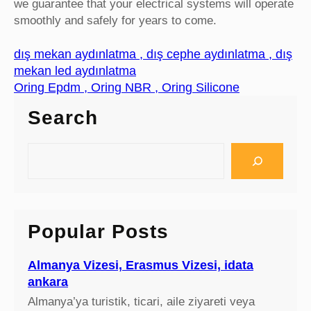
we guarantee that your electrical systems will operate
smoothly and safely for years to come.
dış mekan aydınlatma , dış cephe aydınlatma , dış
mekan led aydınlatma
Oring Epdm , Oring NBR , Oring Silicone
Search
S
e
a
r
c
Popular Posts
h
Almanya Vizesi, Erasmus Vizesi, idata
ankara
Almanya’ya turistik, ticari, aile ziyareti veya