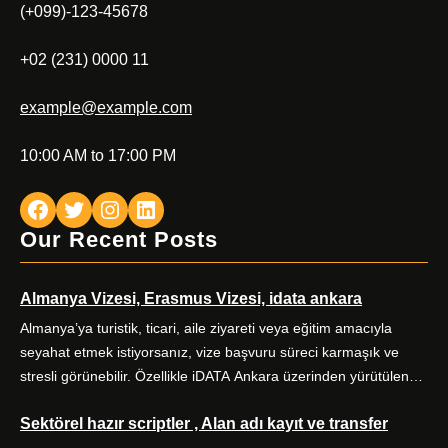
(+099)-123-45678
+02 (231) 0000 11
example@example.com
10:00 AM to 17:00 PM
Facebook
Twitter
Instagram
LinkedIn
Our Recent Posts
Almanya Vizesi, Erasmus Vizesi, idata ankara
Almanya’ya turistik, ticari, aile ziyareti veya eğitim amacıyla
seyahat etmek istiyorsanız, vize başvuru süreci karmaşık ve
stresli görünebilir. Özellikle iDATA Ankara üzerinden yürütülen
Almanya vize başvurularında doğru kategori seçimi, eksiksiz
Sektörel hazır scriptler , Alan adı kayıt ve transfer
evrak hazırlığı ve zamanında randevu planlaması başarıyı