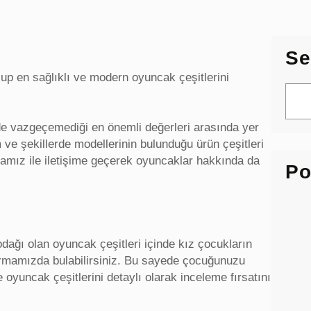
Se
up en sağlıklı ve modern oyuncak çeşitlerini
S
e
a
de vazgeçemediği en önemli değerleri arasında yer
r
ve şekillerde modellerinin bulunduğu ürün çeşitleri
c
rmamız ile iletişime geçerek oyuncaklar hakkında da
Po
h
dağı olan oyuncak çeşitleri içinde kız çocukların
firmamızda bulabilirsiniz. Bu sayede çocuğunuzu
uncak çeşitlerini detaylı olarak inceleme fırsatını