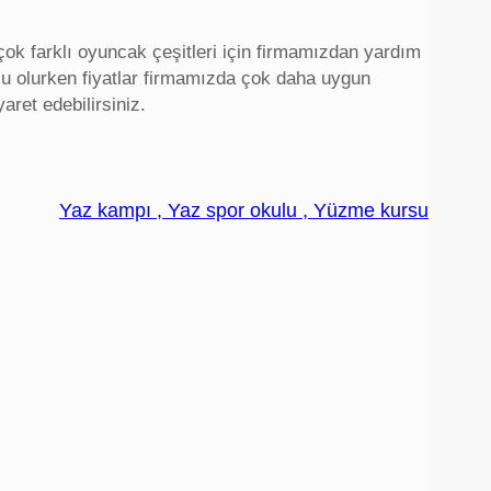
çok farklı oyuncak çeşitleri için firmamızdan yardım
tlu olurken fiyatlar firmamızda çok daha uygun
aret edebilirsiniz.
Yaz kampı , Yaz spor okulu , Yüzme kursu