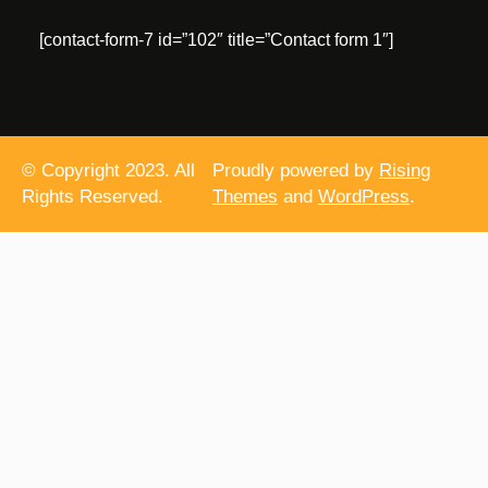
[contact-form-7 id=”102″ title=”Contact form 1″]
© Copyright 2023. All
Proudly powered by
Rising
Rights Reserved.
Themes
and
WordPress
.