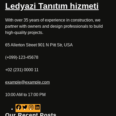
Ledyazi Tanıtım hizmeti
With over 35 years of experience in construction, we
partner with owners and design professionals to build
high-quality projects.
65 Allerton Street 901 N Pitt Str, USA
(+099)-123-45678
+02 (231) 0000 11
example@example.com
10:00 AM to 17:00 PM
F
T
I
L
a
w
n
i
Our Recent Posts