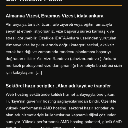
c
i
s
n
e
t
t
k
Almanya Vizesi, Erasmus Vizesi, idata ankara
b
t
a
e
o
e
g
d
Almanya’ya turistik, ticari, aile ziyareti veya eğitim amacıyla
o
r
r
I
seyahat etmek istiyorsanız, vize başvuru süreci karmaşık ve
k
a
n
stresli görünebilir. Özellikle iDATA Ankara üzerinden yürütülen
m
Almanya vize başvurularında doğru kategori seçimi, eksiksiz
evrak hazırlığı ve zamanında randevu planlaması başarıyı
doğrudan etkiler. Alo Vize Randevu (alovizerandevu ), Ankara
merkezli profesyonel vize danışmanlığı hizmetiyle bu süreci sizin
için kolaylaştırır. […]
Sektörel hazır scriptler , Alan adı kayıt ve transfer
Web hosting sektöründe kaliteli hizmet anlayışıyla öne çıkan,
Türkiye’nin güvenilir hosting sağlayıcılarından biridir. Özellikle
yüksek performanslı AMD hosting, sektörel hazır scriptler ve
alan adı hizmetleriyle kullanıcılarına kapsamlı dijital çözümler
sunuyor. Yüksek performanslı AMD hosting paketleri, güçlü AMD