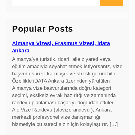
e
a
r
c
Popular Posts
h
Almanya Vizesi, Erasmus Vizesi, idata
ankara
Almanya’ya turistik, ticari, aile ziyareti veya
eğitim amacıyla seyahat etmek istiyorsanız, vize
başvuru süreci karmaşık ve stresli görünebilir.
Özellikle iDATA Ankara üzerinden yürütülen
Almanya vize başvurularında doğru kategori
seçimi, eksiksiz evrak hazırlığı ve zamanında
randevu planlaması başarıyı doğrudan etkiler.
Alo Vize Randevu (alovizerandevu ), Ankara
merkezli profesyonel vize danışmanlığı
hizmetiyle bu süreci sizin için kolaylaştırır. […]