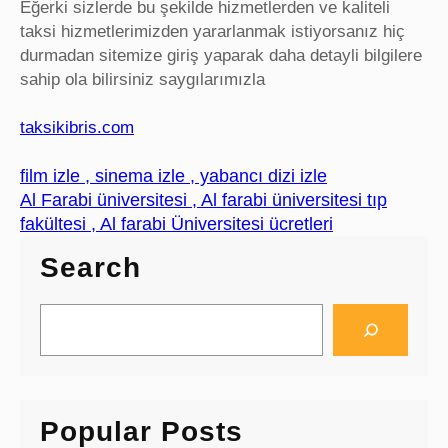
Eğerki sizlerde bu şekilde hizmetlerden ve kaliteli
taksi hizmetlerimizden yararlanmak istiyorsanız hiç
durmadan sitemize giriş yaparak daha detayli bilgilere
sahip ola bilirsiniz saygılarımızla
taksikibris.com
film izle , sinema izle , yabancı dizi izle
Al Farabi üniversitesi , Al farabi üniversitesi tıp
fakültesi , Al farabi Üniversitesi ücretleri
Search
S
e
a
r
c
Popular Posts
h