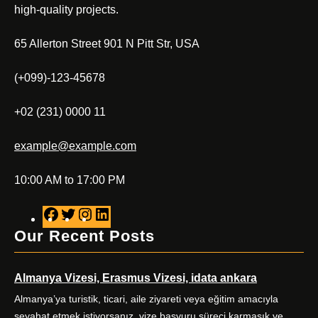
high-quality projects.
65 Allerton Street 901 N Pitt Str, USA
(+099)-123-45678
+02 (231) 0000 11
example@example.com
10:00 AM to 17:00 PM
F
T
I
L
a
w
n
i
Our Recent Posts
c
i
s
n
e
t
t
k
Almanya Vizesi, Erasmus Vizesi, idata ankara
b
t
a
e
o
e
g
d
Almanya’ya turistik, ticari, aile ziyareti veya eğitim amacıyla
o
r
r
I
seyahat etmek istiyorsanız, vize başvuru süreci karmaşık ve