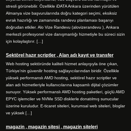
k
a
n
stresli görünebilir. Özellikle iDATA Ankara üzerinden yürütülen
m
Almanya vize başvurularında doğru kategori seçimi, eksiksiz
evrak hazırlığı ve zamanında randevu planlaması başarıyı
doğrudan etkiler. Alo Vize Randevu (alovizerandevu ), Ankara
merkezli profesyonel vize danışmanlığı hizmetiyle bu süreci sizin
için kolaylaştırır. […]
Sektörel hazır scriptler , Alan adı kayıt ve transfer
Web hosting sektöründe kaliteli hizmet anlayışıyla öne çıkan,
Türkiye’nin güvenilir hosting sağlayıcılarından biridir. Özellikle
yüksek performanslı AMD hosting, sektörel hazır scriptler ve
alan adı hizmetleriyle kullanıcılarına kapsamlı dijital çözümler
sunuyor. Yüksek performanslı AMD hosting paketleri, güçlü AMD
EPYC işlemciler ve NVMe SSD disklerle donatılmış sunucular
üzerine kuruludur. E-ticaret siteleri, kurumsal web siteleri, bloglar
ve yüksek […]
magazin , magazin sitesi , magazin siteleri