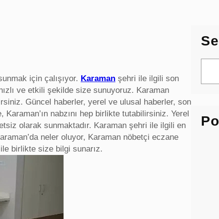
Se
S
e
sunmak için çalışıyor.
Karaman
şehri ile ilgili son
a
hızlı ve etkili şekilde size sunuyoruz. Karaman
r
lirsiniz. Güncel haberler, yerel ve ulusal haberler, son
c
, Karaman’ın nabzını hep birlikte tutabilirsiniz. Yerel
Po
h
etsiz olarak sunmaktadır. Karaman şehri ile ilgili en
. Karaman’da neler oluyor, Karaman nöbetçi eczane
 birlikte size bilgi sunarız.