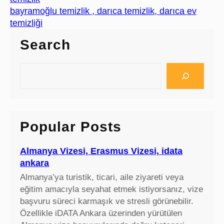
bayramoğlu temizlik , darıca temizlik, darıca ev
temizliği
Search
S
e
a
r
c
Popular Posts
h
Almanya Vizesi, Erasmus Vizesi, idata
ankara
Almanya’ya turistik, ticari, aile ziyareti veya
eğitim amacıyla seyahat etmek istiyorsanız, vize
başvuru süreci karmaşık ve stresli görünebilir.
Özellikle iDATA Ankara üzerinden yürütülen