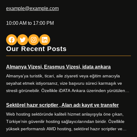
example@example.com
10:00 AM to 17:00 PM
Facebook
Twitter
Instagram
LinkedIn
Our Recent Posts
Almanya Vizesi, Erasmus Vizesi, idata ankara
Almanya’ya turistik, ticari, aile ziyareti veya eğitim amacıyla
seyahat etmek istiyorsanız, vize başvuru süreci karmaşık ve
stresli görünebilir. Özellikle iDATA Ankara üzerinden yürütülen
Almanya vize başvurularında doğru kategori seçimi, eksiksiz
Sektörel hazır scriptler , Alan adı kayıt ve transfer
evrak hazırlığı ve zamanında randevu planlaması başarıyı
doğrudan etkiler. Alo Vize Randevu (alovizerandevu ), Ankara
Web hosting sektöründe kaliteli hizmet anlayışıyla öne çıkan,
merkezli profesyonel vize danışmanlığı hizmetiyle bu süreci sizin
Türkiye’nin güvenilir hosting sağlayıcılarından biridir. Özellikle
için kolaylaştırır. […]
yüksek performanslı AMD hosting, sektörel hazır scriptler ve
alan adı hizmetleriyle kullanıcılarına kapsamlı dijital çözümler