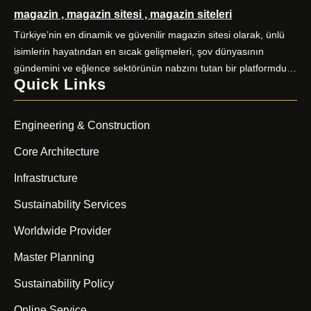
magazin , magazin sitesi , magazin siteleri
sunuyor. Yüksek performanslı AMD hosting paketleri, güçlü AMD
EPYC işlemciler ve NVMe SSD disklerle donatılmış sunucular
Türkiye’nin en dinamik ve güvenilir magazin sitesi olarak, ünlü
üzerine kuruludur. E-ticaret siteleri, kurumsal web siteleri, bloglar
isimlerin hayatından en sıcak gelişmeleri, şov dünyasının
ve yüksek […]
gündemini ve eğlence sektörünün nabzını tutan bir platformdur.
Quick Links
Magazin severlerin ilk adresi olan sitemiz, kaliteli içerik üretimiyle
fark yaratıyor. Güncel haberler, özel röportajlar, stil önerileri ve
ünlülerin perde arkası hikayeleriyle sizleri ekrandan
Engineering & Construction
uzaklaştıramayacağınız bir içerik dünyasına davet ediyor.
Magazin […]
Core Architecture
Infrastructure
Sustainability Services
Worldwide Provider
Master Planning
Sustainability Policy
Online Service