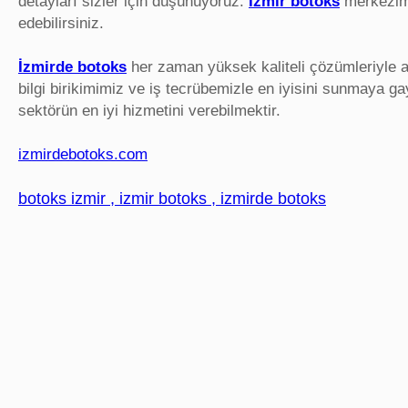
detayları sizler için düşünüyoruz.
İzmir botoks
merkezime
edebilirsiniz.
İzmirde botoks
her zaman yüksek kaliteli çözümleriyle a
bilgi birikimimiz ve iş tecrübemizle en iyisini sunmaya g
sektörün en iyi hizmetini verebilmektir.
izmirdebotoks.com
botoks izmir , izmir botoks , izmirde botoks