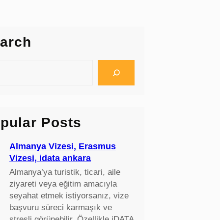
arch
pular Posts
Almanya Vizesi, Erasmus
Vizesi, idata ankara
Almanya’ya turistik, ticari, aile
ziyareti veya eğitim amacıyla
seyahat etmek istiyorsanız, vize
başvuru süreci karmaşık ve
stresli görünebilir. Özellikle iDATA