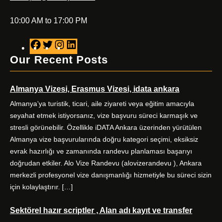
10:00 AM to 17:00 PM
F
T
I
L
a
w
n
i
Our Recent Posts
c
i
s
n
e
t
t
k
Almanya Vizesi, Erasmus Vizesi, idata ankara
b
t
a
e
o
e
g
d
Almanya’ya turistik, ticari, aile ziyareti veya eğitim amacıyla
o
r
r
I
seyahat etmek istiyorsanız, vize başvuru süreci karmaşık ve
k
a
n
stresli görünebilir. Özellikle iDATA Ankara üzerinden yürütülen
m
Almanya vize başvurularında doğru kategori seçimi, eksiksiz
evrak hazırlığı ve zamanında randevu planlaması başarıyı
doğrudan etkiler. Alo Vize Randevu (alovizerandevu ), Ankara
merkezli profesyonel vize danışmanlığı hizmetiyle bu süreci sizin
için kolaylaştırır. […]
Sektörel hazır scriptler , Alan adı kayıt ve transfer