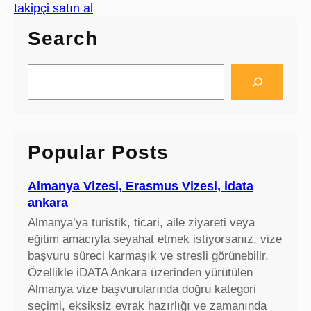
takipçi satın al
Search
S
e
a
r
c
Popular Posts
h
Almanya Vizesi, Erasmus Vizesi, idata
ankara
Almanya’ya turistik, ticari, aile ziyareti veya
eğitim amacıyla seyahat etmek istiyorsanız, vize
başvuru süreci karmaşık ve stresli görünebilir.
Özellikle iDATA Ankara üzerinden yürütülen
Almanya vize başvurularında doğru kategori
seçimi, eksiksiz evrak hazırlığı ve zamanında