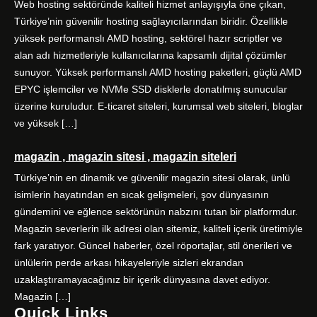
Web hosting sektöründe kaliteli hizmet anlayışıyla öne çıkan,
Türkiye’nin güvenilir hosting sağlayıcılarından biridir. Özellikle
yüksek performanslı AMD hosting, sektörel hazır scriptler ve
alan adı hizmetleriyle kullanıcılarına kapsamlı dijital çözümler
sunuyor. Yüksek performanslı AMD hosting paketleri, güçlü AMD
EPYC işlemciler ve NVMe SSD disklerle donatılmış sunucular
üzerine kuruludur. E-ticaret siteleri, kurumsal web siteleri, bloglar
ve yüksek […]
magazin , magazin sitesi , magazin siteleri
Türkiye’nin en dinamik ve güvenilir magazin sitesi olarak, ünlü
isimlerin hayatından en sıcak gelişmeleri, şov dünyasının
gündemini ve eğlence sektörünün nabzını tutan bir platformdur.
Magazin severlerin ilk adresi olan sitemiz, kaliteli içerik üretimiyle
fark yaratıyor. Güncel haberler, özel röportajlar, stil önerileri ve
ünlülerin perde arkası hikayeleriyle sizleri ekrandan
uzaklaştıramayacağınız bir içerik dünyasına davet ediyor.
Magazin […]
Quick Links