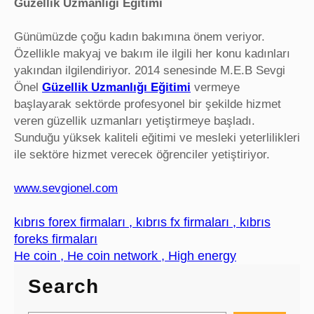
Güzellik Uzmanlığı Eğitimi
Günümüzde çoğu kadın bakımına önem veriyor.
Özellikle makyaj ve bakım ile ilgili her konu kadınları
yakından ilgilendiriyor. 2014 senesinde M.E.B Sevgi
Önel
Güzellik Uzmanlığı Eğitimi
vermeye
başlayarak sektörde profesyonel bir şekilde hizmet
veren güzellik uzmanları yetiştirmeye başladı.
Sunduğu yüksek kaliteli eğitimi ve mesleki yeterlilikleri
ile sektöre hizmet verecek öğrenciler yetiştiriyor.
www.sevgionel.com
kıbrıs forex firmaları , kıbrıs fx firmaları , kıbrıs
foreks firmaları
He coin , He coin network , High energy
Search