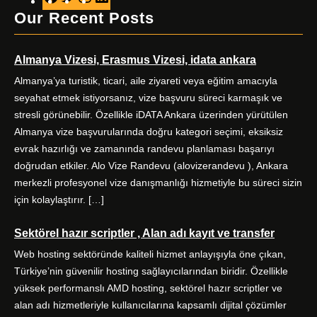
a
w
n
i
Our Recent Posts
c
i
s
n
e
t
t
k
Almanya Vizesi, Erasmus Vizesi, idata ankara
b
t
a
e
o
e
g
d
Almanya’ya turistik, ticari, aile ziyareti veya eğitim amacıyla
o
r
r
I
seyahat etmek istiyorsanız, vize başvuru süreci karmaşık ve
k
a
n
stresli görünebilir. Özellikle iDATA Ankara üzerinden yürütülen
m
Almanya vize başvurularında doğru kategori seçimi, eksiksiz
evrak hazırlığı ve zamanında randevu planlaması başarıyı
doğrudan etkiler. Alo Vize Randevu (alovizerandevu ), Ankara
merkezli profesyonel vize danışmanlığı hizmetiyle bu süreci sizin
için kolaylaştırır. […]
Sektörel hazır scriptler , Alan adı kayıt ve transfer
Web hosting sektöründe kaliteli hizmet anlayışıyla öne çıkan,
Türkiye’nin güvenilir hosting sağlayıcılarından biridir. Özellikle
yüksek performanslı AMD hosting, sektörel hazır scriptler ve
alan adı hizmetleriyle kullanıcılarına kapsamlı dijital çözümler