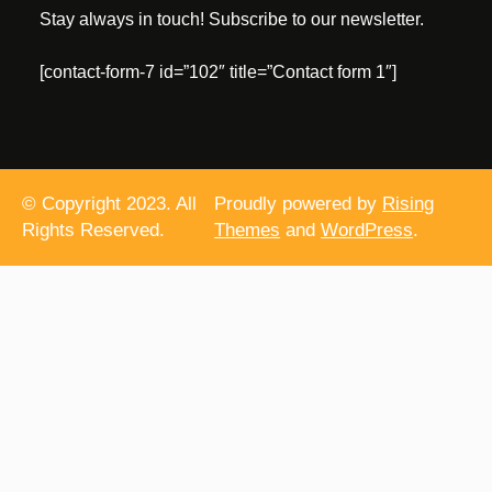
Stay always in touch! Subscribe to our newsletter.
[contact-form-7 id=”102″ title=”Contact form 1″]
© Copyright 2023. All
Proudly powered by
Rising
Rights Reserved.
Themes
and
WordPress
.