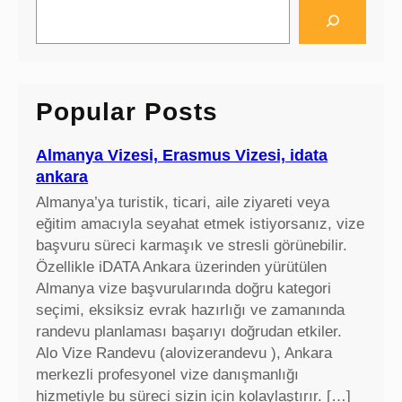
S
e
a
r
c
Popular Posts
h
Almanya Vizesi, Erasmus Vizesi, idata
ankara
Almanya’ya turistik, ticari, aile ziyareti veya
eğitim amacıyla seyahat etmek istiyorsanız, vize
başvuru süreci karmaşık ve stresli görünebilir.
Özellikle iDATA Ankara üzerinden yürütülen
Almanya vize başvurularında doğru kategori
seçimi, eksiksiz evrak hazırlığı ve zamanında
randevu planlaması başarıyı doğrudan etkiler.
Alo Vize Randevu (alovizerandevu ), Ankara
merkezli profesyonel vize danışmanlığı
hizmetiyle bu süreci sizin için kolaylaştırır. […]