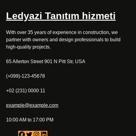
Ledyazi Tanıtım hizmeti
With over 35 years of experience in construction, we
partner with owners and design professionals to build
high-quality projects.
65 Allerton Street 901 N Pitt Str, USA
(+099)-123-45678
+02 (231) 0000 11
example@example.com
10:00 AM to 17:00 PM
F
T
I
L