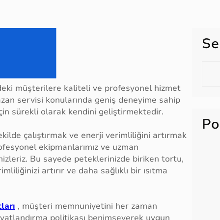
Se
S
e
ki müşterilere kaliteli ve profesyonel hizmet
a
kazan servisi konularında geniş deneyime sahip
r
in sürekli olarak kendini geliştirmektedir.
c
Po
h
kilde çalıştırmak ve enerji verimliliğini artırmak
rofesyonel ekipmanlarımız ve uzman
mizleriz. Bu sayede peteklerinizde biriken tortu,
imliliğinizi artırır ve daha sağlıklı bir ısıtma
ları
, müşteri memnuniyetini her zaman
fiyatlandırma politikası benimseyerek uygun