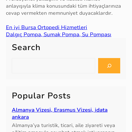
anlayışıyla klima konusundaki tüm ihtiyaçlarınıza
cevap vermekten memnuniyet duyacaklardır.
En iyi Bursa Ortopedi Hizmetleri
Dalgıç Pompa, Sumak Pompa, Su Pompası
Search
S
e
a
r
c
Popular Posts
h
Almanya Vizesi, Erasmus Vizesi, idata
ankara
Almanya’ya turistik, ticari, aile ziyareti veya