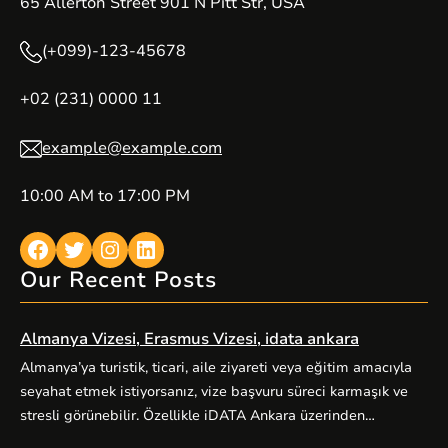
65 Allerton Street 901 N Pitt Str, USA
(+099)-123-45678
+02 (231) 0000 11
example@example.com
10:00 AM to 17:00 PM
Facebook
Twitter
Instagram
LinkedIn
Our Recent Posts
Almanya Vizesi, Erasmus Vizesi, idata ankara
Almanya’ya turistik, ticari, aile ziyareti veya eğitim amacıyla
seyahat etmek istiyorsanız, vize başvuru süreci karmaşık ve
stresli görünebilir. Özellikle iDATA Ankara üzerinden
yürütülen Almanya vize başvurularında doğru kategori seçimi,