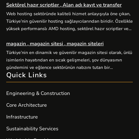
Sektörel hazır scriptler , Alan adı kayıt ve transfer
eksiksiz evrak hazırlığı ve zamanında randevu planlaması
başarıyı doğrudan etkiler. Alo Vize Randevu (alovizerandevu
Web hosting sektöründe kaliteli hizmet anlayışıyla öne çıkan,
), Ankara merkezli profesyonel vize danışmanlığı hizmetiyle
Türkiye’nin güvenilir hosting sağlayıcılarından biridir. Özellikle
bu süreci sizin için kolaylaştırır. […]
yüksek performanslı AMD hosting, sektörel hazır scriptler ve
alan adı hizmetleriyle kullanıcılarına kapsamlı dijital çözümler
magazin , magazin sitesi , magazin siteleri
sunuyor. Yüksek performanslı AMD hosting paketleri, güçlü
AMD EPYC işlemciler ve NVMe SSD disklerle donatılmış
Türkiye’nin en dinamik ve güvenilir magazin sitesi olarak, ünlü
sunucular üzerine kuruludur. E-ticaret siteleri, kurumsal web
isimlerin hayatından en sıcak gelişmeleri, şov dünyasının
siteleri, bloglar ve yüksek […]
gündemini ve eğlence sektörünün nabzını tutan bir
Quick Links
platformdur. Magazin severlerin ilk adresi olan sitemiz,
kaliteli içerik üretimiyle fark yaratıyor. Güncel haberler, özel
röportajlar, stil önerileri ve ünlülerin perde arkası hikayeleriyle
Engineering & Construction
sizleri ekrandan uzaklaştıramayacağınız bir içerik dünyasına
davet ediyor. Magazin […]
Core Architecture
Infrastructure
Sustainability Services