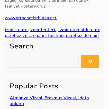
sağlığı konusunda en iyilerinden biri olarak
faaliyet gösteriyoruz.
www.ortodontistbursa.net
izmir tente ,izmir tenteci , izmir otomatik tente
ücretsiz vps , cpanel hosting, ücretsiz domain
Search
S
e
a
r
c
Popular Posts
h
Almanya Vizesi, Erasmus Vizesi, idata
ankara