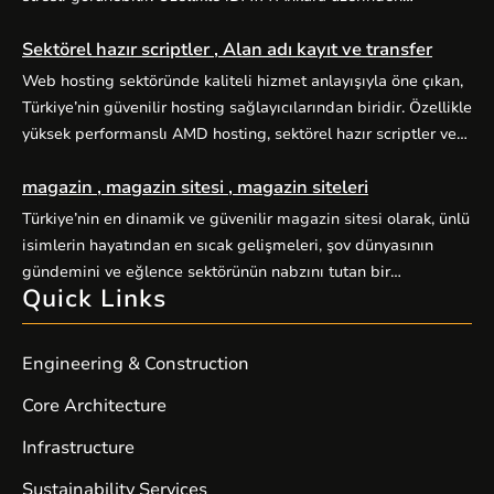
yürütülen Almanya vize başvurularında doğru kategori seçimi,
Sektörel hazır scriptler , Alan adı kayıt ve transfer
eksiksiz evrak hazırlığı ve zamanında randevu planlaması
başarıyı doğrudan etkiler. Alo Vize Randevu (alovizerandevu
Web hosting sektöründe kaliteli hizmet anlayışıyla öne çıkan,
), Ankara merkezli profesyonel vize danışmanlığı hizmetiyle
Türkiye’nin güvenilir hosting sağlayıcılarından biridir. Özellikle
bu süreci sizin için kolaylaştırır. […]
yüksek performanslı AMD hosting, sektörel hazır scriptler ve
alan adı hizmetleriyle kullanıcılarına kapsamlı dijital çözümler
magazin , magazin sitesi , magazin siteleri
sunuyor. Yüksek performanslı AMD hosting paketleri, güçlü
AMD EPYC işlemciler ve NVMe SSD disklerle donatılmış
Türkiye’nin en dinamik ve güvenilir magazin sitesi olarak, ünlü
sunucular üzerine kuruludur. E-ticaret siteleri, kurumsal web
isimlerin hayatından en sıcak gelişmeleri, şov dünyasının
siteleri, bloglar ve yüksek […]
gündemini ve eğlence sektörünün nabzını tutan bir
Quick Links
platformdur. Magazin severlerin ilk adresi olan sitemiz,
kaliteli içerik üretimiyle fark yaratıyor. Güncel haberler, özel
röportajlar, stil önerileri ve ünlülerin perde arkası hikayeleriyle
Engineering & Construction
sizleri ekrandan uzaklaştıramayacağınız bir içerik dünyasına
davet ediyor. Magazin […]
Core Architecture
Infrastructure
Sustainability Services