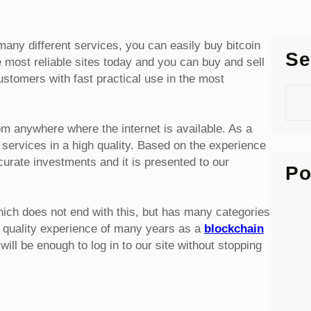
any different services, you can easily buy bitcoin
Se
 most reliable sites today and you can buy and sell
ustomers with fast practical use in the most
S
e
a
rom anywhere where the internet is available. As a
r
 services in a high quality. Based on the experience
c
rate investments and it is presented to our
Po
h
which does not end with this, but has many categories
he quality experience of many years as a
blockchain
t will be enough to log in to our site without stopping