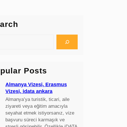
arch
pular Posts
Almanya Vizesi, Erasmus
Vizesi, idata ankara
Almanya’ya turistik, ticari, aile
ziyareti veya eğitim amacıyla
seyahat etmek istiyorsanız, vize
başvuru süreci karmaşık ve
stresli görünebilir. Özellikle iDATA