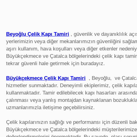
Beyoğlu Çelik Kapı Tamiri
, güvenlik ve dayanıklılık açı
yerlerimizin veya diğer mekanlarımızın güvenliğini sağla
aşırı kullanım, hava koşulları veya diğer etkenler nedeniyl
Büyükçekmece ve Çatalca bölgelerindeki çelik kapı tamiri
tekrar güvenli hale getirmek için buradayız.
Büyükçekmece Çelik Kapı Tamiri
, Beyoğlu, ve Çatalca 
hizmetler sunmaktadır. Deneyimli ekiplerimiz, çelik kapıla
kullanmaktadır. Tamir edilebilecek kapı hasarları arasında
çalınması veya yanlış montajdan kaynaklanan bozukluklar 
uzmanlarımızla iletişime geçebilirsiniz.
Çelik kapılarınızın sağlığı ve performansı için düzenli b
Büyükçekmece ve Çatalca bölgelerindeki müşterilerimize 
değerlendirmelerini önermektedir. Bu sayede, olası sorunla