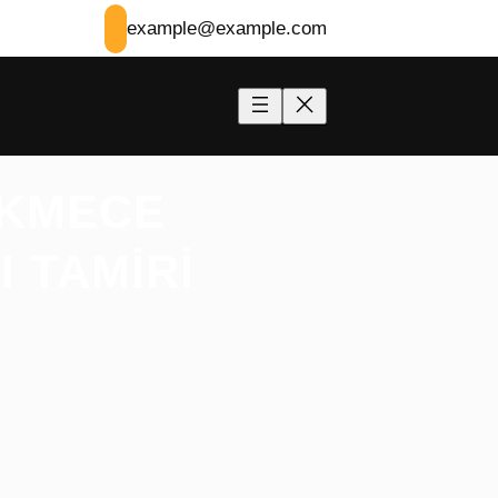
example@example.com
EKMECE
I TAMIRI