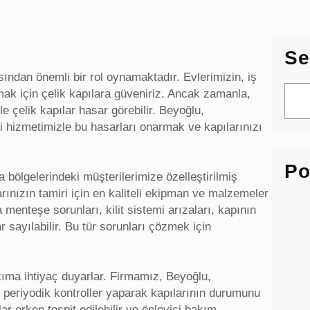
Se
sından önemli bir rol oynamaktadır. Evlerimizin, iş
S
mak için çelik kapılara güveniriz. Ancak zamanla,
e
e çelik kapılar hasar görebilir. Beyoğlu,
a
 hizmetimizle bu hasarları onarmak ve kapılarınızı
r
c
Po
h
bölgelerindeki müşterilerimize özelleştirilmiş
rınızın tamiri için en kaliteli ekipman ve malzemeler
 menteşe sorunları, kilit sistemi arızaları, kapının
sayılabilir. Bu tür sorunları çözmek için
akıma ihtiyaç duyarlar. Firmamız, Beyoğlu,
periyodik kontroller yaparak kapılarının durumunu
r erken tespit edilebilir ve önleyici bakım