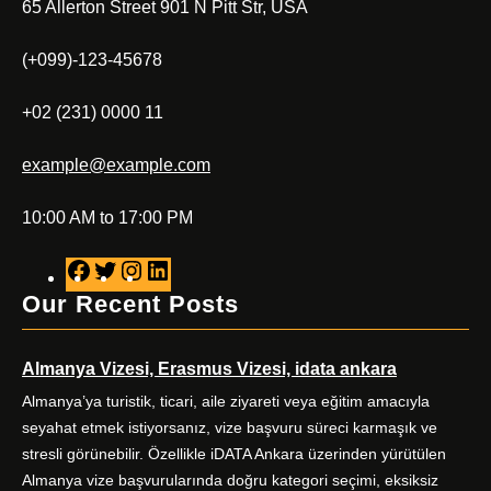
65 Allerton Street 901 N Pitt Str, USA
(+099)-123-45678
+02 (231) 0000 11
example@example.com
10:00 AM to 17:00 PM
F
T
I
L
a
w
n
i
Our Recent Posts
c
i
s
n
e
t
t
k
Almanya Vizesi, Erasmus Vizesi, idata ankara
b
t
a
e
o
e
g
d
Almanya’ya turistik, ticari, aile ziyareti veya eğitim amacıyla
o
r
r
I
seyahat etmek istiyorsanız, vize başvuru süreci karmaşık ve
k
a
n
stresli görünebilir. Özellikle iDATA Ankara üzerinden yürütülen
m
Almanya vize başvurularında doğru kategori seçimi, eksiksiz