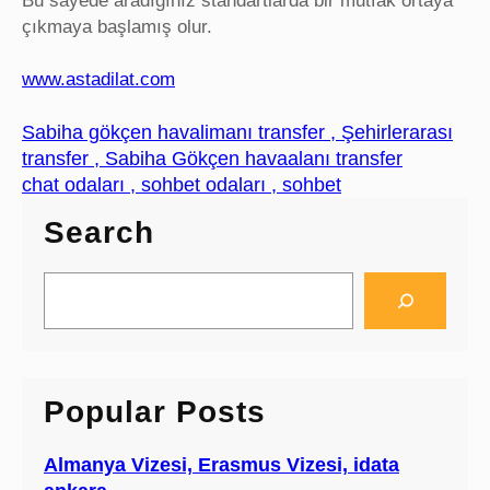
Bu sayede aradığınız standartlarda bir mutfak ortaya
çıkmaya başlamış olur.
www.astadilat.com
Sabiha gökçen havalimanı transfer , Şehirlerarası
transfer , Sabiha Gökçen havaalanı transfer
chat odaları , sohbet odaları , sohbet
Search
S
e
a
r
c
Popular Posts
h
Almanya Vizesi, Erasmus Vizesi, idata