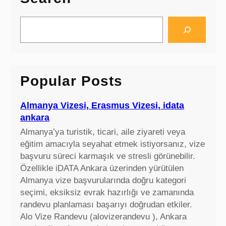
S
e
a
r
c
Popular Posts
h
Almanya Vizesi, Erasmus Vizesi, idata
ankara
Almanya’ya turistik, ticari, aile ziyareti veya
eğitim amacıyla seyahat etmek istiyorsanız, vize
başvuru süreci karmaşık ve stresli görünebilir.
Özellikle iDATA Ankara üzerinden yürütülen
Almanya vize başvurularında doğru kategori
seçimi, eksiksiz evrak hazırlığı ve zamanında
randevu planlaması başarıyı doğrudan etkiler.
Alo Vize Randevu (alovizerandevu ), Ankara