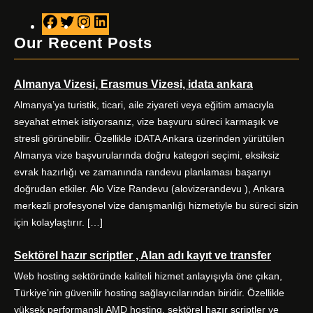
F
T
I
L
a
w
n
i
Our Recent Posts
c
i
s
n
e
t
t
k
Almanya Vizesi, Erasmus Vizesi, idata ankara
b
t
a
e
o
e
g
d
Almanya’ya turistik, ticari, aile ziyareti veya eğitim amacıyla
o
r
r
I
seyahat etmek istiyorsanız, vize başvuru süreci karmaşık ve
k
a
n
stresli görünebilir. Özellikle iDATA Ankara üzerinden yürütülen
m
Almanya vize başvurularında doğru kategori seçimi, eksiksiz
evrak hazırlığı ve zamanında randevu planlaması başarıyı
doğrudan etkiler. Alo Vize Randevu (alovizerandevu ), Ankara
merkezli profesyonel vize danışmanlığı hizmetiyle bu süreci sizin
için kolaylaştırır. […]
Sektörel hazır scriptler , Alan adı kayıt ve transfer
Web hosting sektöründe kaliteli hizmet anlayışıyla öne çıkan,
Türkiye’nin güvenilir hosting sağlayıcılarından biridir. Özellikle
yüksek performanslı AMD hosting, sektörel hazır scriptler ve