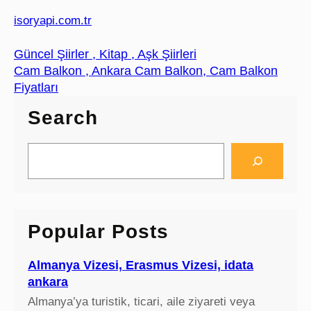
isoryapi.com.tr
Güncel Şiirler , Kitap , Aşk Şiirleri
Cam Balkon , Ankara Cam Balkon, Cam Balkon
Fiyatları
Search
S
e
a
r
c
Popular Posts
h
Almanya Vizesi, Erasmus Vizesi, idata
ankara
Almanya’ya turistik, ticari, aile ziyareti veya