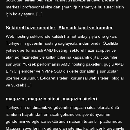
doğrudan etkiler. Alo Vize Randevu (alovizerandevu ), Ankara
merkezli profesyonel vize danışmanlığı hizmetiyle bu süreci sizin
için kolaylaştırır. […]
Sektörel hazır scriptler , Alan adı kayıt ve transfer
Web hosting sektöründe kaliteli hizmet anlayışıyla öne çıkan,
Türkiye’nin güvenilir hosting sağlayıcılarından biridir. Özellikle
yüksek performanslı AMD hosting, sektörel hazır scriptler ve
alan adı hizmetleriyle kullanıcılarına kapsamlı dijital çözümler
sunuyor. Yüksek performanslı AMD hosting paketleri, güçlü AMD
EPYC işlemciler ve NVMe SSD disklerle donatılmış sunucular
üzerine kuruludur. E-ticaret siteleri, kurumsal web siteleri, bloglar
ve yüksek […]
magazin , magazin sitesi , magazin siteleri
Türkiye’nin en dinamik ve güvenilir magazin sitesi olarak, ünlü
isimlerin hayatından en sıcak gelişmeleri, şov dünyasının
gündemini ve eğlence sektörünün nabzını tutan bir platformdur.
Magazin severlerin ilk adresi olan sitemiz, kaliteli içerik üretimiyle