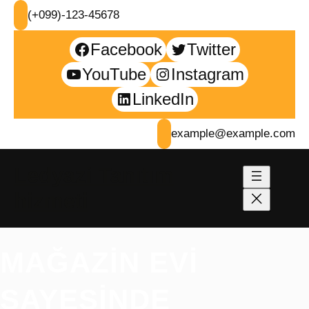
İçeriğe
(+099)-123-45678
geç
Facebook
Twitter
YouTube
Instagram
LinkedIn
example@example.com
Ledyazi Tanıtım
hizmeti
MAĞAZIN EVI
SAYESINDE