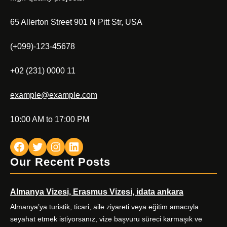
65 Allerton Street 901 N Pitt Str, USA
(+099)-123-45678
+02 (231) 0000 11
example@example.com
10:00 AM to 17:00 PM
Facebook
Twitter
Instagram
LinkedIn
Our Recent Posts
Almanya Vizesi, Erasmus Vizesi, idata ankara
Almanya’ya turistik, ticari, aile ziyareti veya eğitim amacıyla
seyahat etmek istiyorsanız, vize başvuru süreci karmaşık ve