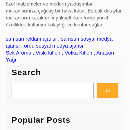
özel malzemeler ve modern yaklaşımlar,
mekanlarınıza çağdaş bir hava katar. Estetik detaylar,
mekanların karakterini yükseltirken fonksiyonel
özellikler, kullanım kolaylığı ve konfor sağlar.
samsun reklam ajansı , samsun sosyal medya
ajansı , ordu sosyal medya ajansı
Sek Aroma , Viski kitleri , Votka Kitleri , Anason
Yağı
Search
S
e
a
r
c
Popular Posts
h