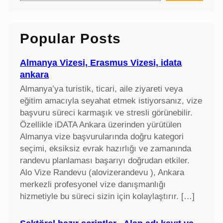
a
r
c
Popular Posts
h
Almanya Vizesi, Erasmus Vizesi, idata
ankara
Almanya’ya turistik, ticari, aile ziyareti veya
eğitim amacıyla seyahat etmek istiyorsanız, vize
başvuru süreci karmaşık ve stresli görünebilir.
Özellikle iDATA Ankara üzerinden yürütülen
Almanya vize başvurularında doğru kategori
seçimi, eksiksiz evrak hazırlığı ve zamanında
randevu planlaması başarıyı doğrudan etkiler.
Alo Vize Randevu (alovizerandevu ), Ankara
merkezli profesyonel vize danışmanlığı
hizmetiyle bu süreci sizin için kolaylaştırır. […]